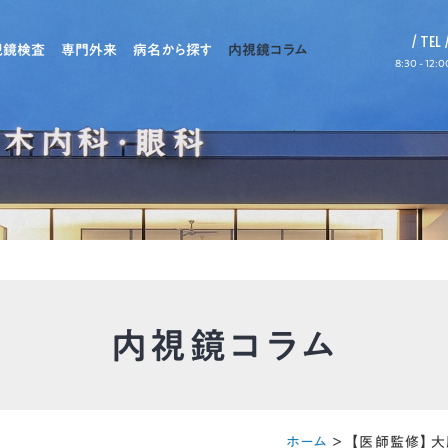
/ TEL 
視鏡検査
専門外来
病名から探す
内視鏡コラム
8:30 - 12:
概要
大腸カメラ検査
発熱外来
胃がん
紹介
胃カメラ検査
胃痛外来
機能性ディスペプシア
外来
腹部超音波検査
便秘外来
逆流性食道炎
当クリニックについて
の想い
肛門外来
ピロリ菌
About
医院概要
医師紹介
内視鏡コラム
専門外来
院長の想い
情報
リハビリテーション
大腸がん
採用情報
過敏性腸症候群（IBS）
初診の方へ
リハビリテーション
ホーム
＞