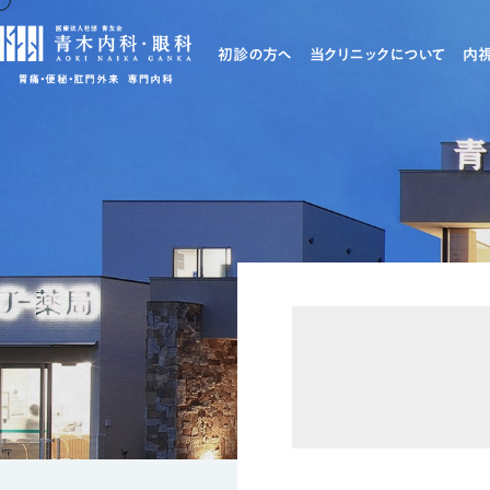
初診の方へ
当クリニックについて
内
医院
医師
専門
院長
採用