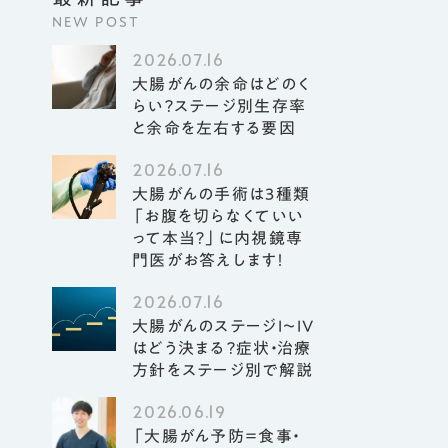
050-3642-1034
L /
NEW POST
- 12:00 / 16:00 - 19:00（木・日・祝除
2026.07.16
大腸がんの余命はどのく
-0932
らい？ステージ別生存率
岐阜市則武中3丁目5番15号
と余命を左右する要因
でお越しの方】
阜駅・名鉄岐阜駅から岐阜市内（則武中方
2026.07.16
由で約15分
大腸がんの手術は3種類
バスご利用の方】
「お腹を切らなくていい
って本当？」に内視鏡専
小学校前」徒歩2分
門医がお答えします！
ュニティバスご利用の方】
内科眼科」徒歩1分
2026.07.16
の場合は、院内の無料駐車場をご利用いた
大腸がんのステージI〜IV
す。
はどう決まる？症状・治療
方針をステージ別で解説
2026.06.19
「大腸がん予防＝食事・