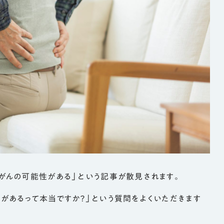
/ TE
8:30 
く）
〒502
岐阜県
【お車
JR岐
面）経
【岐阜
「則武
【コミ
「青木
※お車
だけま
がんの可能性がある」という記事が散見されます。
があるって本当ですか？」という質問をよくいただきます