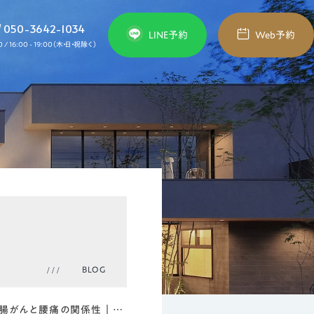
050-3642-1034
/
LINE予約
Web予約
00 / 16:00 - 19:00（木・日・祝除く）
内視鏡検査
Endoscopy
大腸カメラ（大腸内視鏡）検査
胃カメラ（上部消化管内視鏡）検査
腹部超音波（腹部エコー）検査
BLOG
介護施設案内
病名から探す
【医師監修】大腸がんと腰痛の関係性｜腰の痛みが起こるメカニズムを解説