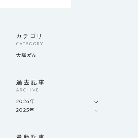
胃がん
機能性ディスペプシア
逆流性食道炎
ピロリ菌
大腸がん
カテゴリ
過敏性腸症候群（IBS）
CATEGORY
潰瘍性大腸炎
大腸がん
痔
生活習慣病
発想の足袋シューズ「U×WALK」
ラでよくある質問
過去記事
ARCHIVE
新着情報
プライバシーポリシー
サイトマップ
2026年
2025年
最新記事